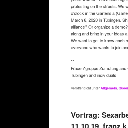
protesting on the streets. We 
o’clock in the Gartensia (Gart
March 8, 2020 in Tübingen. Sha
alliance? Or organize a demo
along and bring in your ideas 
We want to get to know each o
everyone who wants to join and
**
Frauen*gruppe Zumutung and Q
Tübingen and individuals
Veröffentlicht unter
Allgemein
,
Quee
Vortrag: Sexarbe
11.10.19, franz k