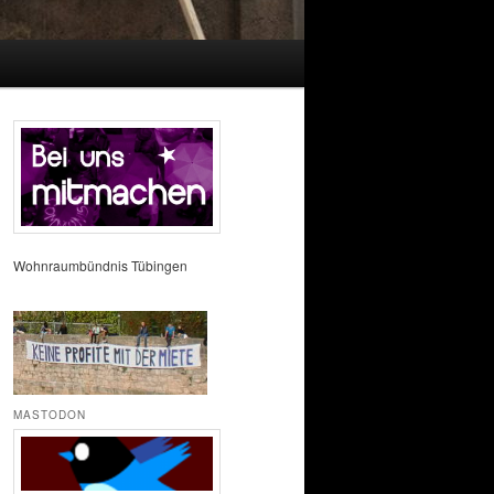
Wohnraumbündnis Tübingen
MASTODON