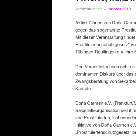
Veröffentlicht am
2. Oktober 2019
Aktivist*innen von Doña Carme
gegen das sogenannte Prostitui
Mit dieser Veranstaltung find
Prostituiertenschutzgesetz“ v
Tübingen-Reutlingen e.V. ihre 
Den Veranstalterinnen geht es
dominanten Diskurs über das 
Zwangsberatung von Sexarbeite
Kämpfe.
Doña Carmen e.V. (Frankfurt/Ma
Selbsthilfeorganisation seit ih
von Prostituierten, insbesonder
Initiative von Doña Carmen e.
„Prostituiertenschutzgesetz“ 