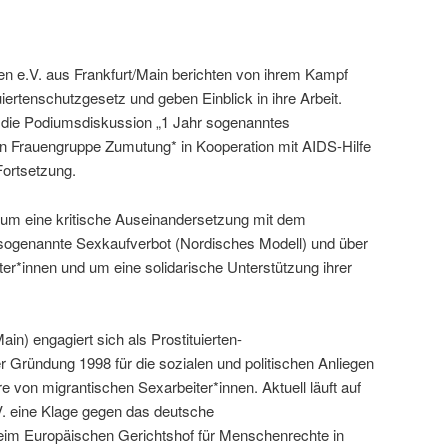
n e.V. aus Frankfurt/Main berichten von ihrem Kampf
ertenschutzgesetz und geben Einblick in ihre Arbeit.
et die Podiumsdiskussion „1 Jahr sogenanntes
on Frauengruppe Zumutung* in Kooperation mit AIDS-Hilfe
Fortsetzung.
 um eine kritische Auseinandersetzung mit dem
sogenannte Sexkaufverbot (Nordisches Modell) und über
r*innen und um eine solidarische Unterstützung ihrer
in) engagiert sich als Prostituierten-
rer Gründung 1998 für die sozialen und politischen Anliegen
e von migrantischen Sexarbeiter*innen. Aktuell läuft auf
V. eine Klage gegen das deutsche
beim Europäischen Gerichtshof für Menschenrechte in