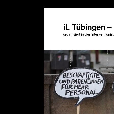
Zum
Zum
primären
sekundären
Inhalt
Inhalt
iL Tübingen –
springen
springen
organisiert in der interventioni