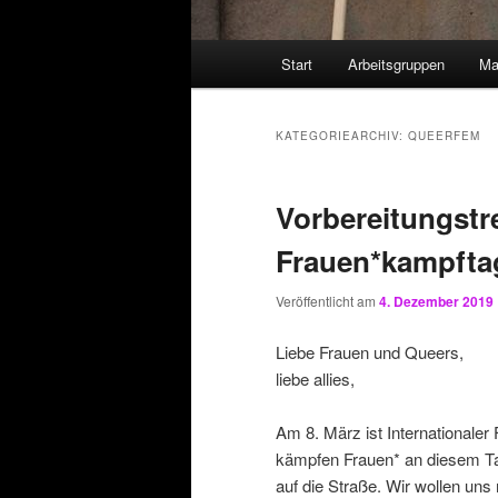
Hauptmenü
Start
Arbeitsgruppen
Ma
KATEGORIEARCHIV:
QUEERFEM
Vorbereitungstre
Frauen*kampftag
Veröffentlicht am
4. Dezember 2019
Liebe Frauen und Queers,
liebe allies,
Am 8. März ist Internationaler
kämpfen Frauen* an diesem Tag
auf die Straße. Wir wollen un