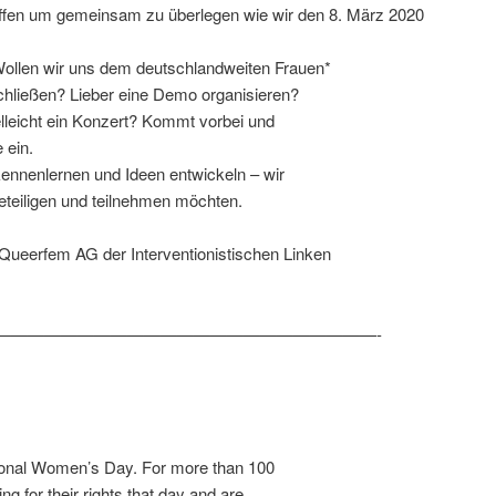
effen um gemeinsam zu überlegen wie wir den 8. März 2020
Wollen wir uns dem deutschlandweiten Frauen*
chließen? Lieber eine Demo organisieren?
elleicht ein Konzert? Kommt vorbei und
 ein.
ennenlernen und Ideen entwickeln – wir
beteiligen und teilnehmen möchten.
ueerfem AG der Interventionistischen Linken
———————————————————————-
ational Women’s Day. For more than 100
g for their rights that day and are