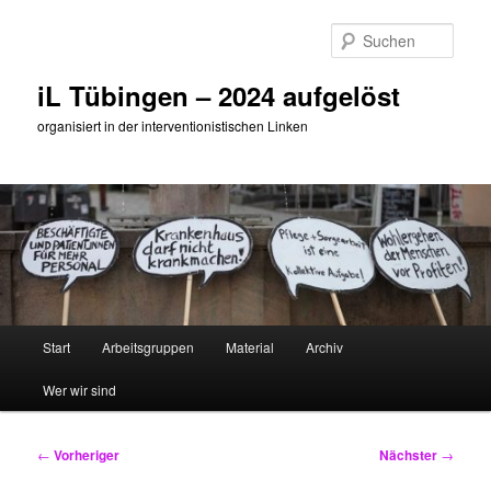
Zum
primären
Such
Inhalt
springen
iL Tübingen – 2024 aufgelöst
organisiert in der interventionistischen Linken
Hauptmenü
Start
Arbeitsgruppen
Material
Archiv
Wer wir sind
Beitragsnavigation
←
Vorheriger
Nächster
→