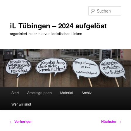
Zum
primären
Such
Inhalt
springen
iL Tübingen – 2024 aufgelöst
organisiert in der interventionistischen Linken
Hauptmenü
Start
Arbeitsgruppen
Material
Archiv
Wer wir sind
Beitragsnavigation
←
Vorheriger
Nächster
→