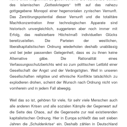
des islamischen „Gotteskriegers“ trifft auf das nahezu
gottgegebene Monopol einer hegemonialen zynischen Vernunft.
Das Zerstörungspotential dieser Vernunft und die totalitäre
Machtkonzentration ihrer technologischen Apparate sind
historisch unvergleichlich, suggerieren aber noch immer mit
Erfolg, das realisierbare Höchstmaß individuellen Glücks
bereitzustellen. Die Parteien der westlichen,
liberalkapitalistischen Ordnung wiederholen deshalb unablässig
und bei jeder passenden Gelegenheit, dass es zu ihnen keine
Alternative gäbe. Die Rationalität eines
Verfassungsschutzberichts wird so zum politischen Leitbild einer
Gesellschaft der Angst und der Verängstigten. Weil in unseren
Gesellschaften religiöse und ethnische Konflikte tatsächlich zu
explodieren drohen, scheint der Wunsch nach Ordnung nicht von
vornherein und in jedem Fall abwegig.
Weil das so ist, gehören für viele, für sehr viele Menschen auch
alle anderen Krisen und alle sozialen Kämpfe der Gegenwart auf
die Seite des Chaos, auf die Gegenseite zur real existierenden
kapitalistischen Ordnung. Hier in Europa schließt das seit sieben
Jahren die „Schuldenkrise“ ein. Deshalb zählen in Deutschland