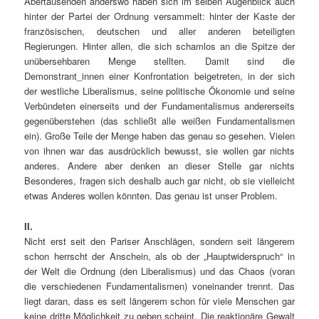
Abertausenden anderswo haben sich im selben Augenblick auch
hinter der Partei der Ordnung versammelt: hinter der Kaste der
französischen, deutschen und aller anderen beteiligten
Regierungen. Hinter allen, die sich schamlos an die Spitze der
unübersehbaren Menge stellten. Damit sind die
Demonstrant_innen einer Konfrontation beigetreten, in der sich
der westliche Liberalismus, seine politische Ökonomie und seine
Verbündeten einerseits und der Fundamentalismus andererseits
gegenüberstehen (das schließt alle weißen Fundamentalismen
ein). Große Teile der Menge haben das genau so gesehen. Vielen
von ihnen war das ausdrücklich bewusst, sie wollen gar nichts
anderes. Andere aber denken an dieser Stelle gar nichts
Besonderes, fragen sich deshalb auch gar nicht, ob sie vielleicht
etwas Anderes wollen könnten. Das genau ist unser Problem.
II.
Nicht erst seit den Pariser Anschlägen, sondern seit längerem
schon herrscht der Anschein, als ob der „Hauptwiderspruch“ in
der Welt die Ordnung (den Liberalismus) und das Chaos (voran
die verschiedenen Fundamentalismen) voneinander trennt. Das
liegt daran, dass es seit längerem schon für viele Menschen gar
keine dritte Möglichkeit zu geben scheint. Die reaktionäre Gewalt