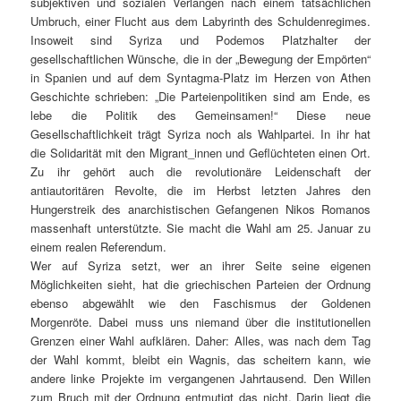
subjektiven und sozialen Verlangen nach einem tatsächlichen
Umbruch, einer Flucht aus dem Labyrinth des Schuldenregimes.
Insoweit sind Syriza und Podemos Platzhalter der
gesellschaftlichen Wünsche, die in der „Bewegung der Empörten“
in Spanien und auf dem Syntagma-Platz im Herzen von Athen
Geschichte schrieben: „Die Parteienpolitiken sind am Ende, es
lebe die Politik des Gemeinsamen!“ Diese neue
Gesellschaftlichkeit trägt Syriza noch als Wahlpartei. In ihr hat
die Solidarität mit den Migrant_innen und Geflüchteten einen Ort.
Zu ihr gehört auch die revolutionäre Leidenschaft der
antiautoritären Revolte, die im Herbst letzten Jahres den
Hungerstreik des anarchistischen Gefangenen Nikos Romanos
massenhaft unterstützte. Sie macht die Wahl am 25. Januar zu
einem realen Referendum.
Wer auf Syriza setzt, wer an ihrer Seite seine eigenen
Möglichkeiten sieht, hat die griechischen Parteien der Ordnung
ebenso abgewählt wie den Faschismus der Goldenen
Morgenröte. Dabei muss uns niemand über die institutionellen
Grenzen einer Wahl aufklären. Daher: Alles, was nach dem Tag
der Wahl kommt, bleibt ein Wagnis, das scheitern kann, wie
andere linke Projekte im vergangenen Jahrtausend. Den Willen
zum Bruch mit der Ordnung entmutigt das nicht. Darin liegt die