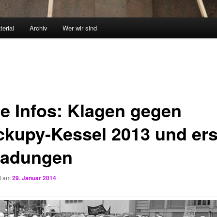
terial
Archiv
Wer wir sind
e Infos: Klagen gegen
ckupy-Kessel 2013 und ers
ladungen
ht am
29. Januar 2014