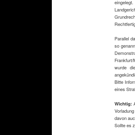
eingelegt
Landgeri
Grundrech
Rechtferti
Parallel d
so genann
Demonstra
Frankfurt/
wurde di
angekündi
Bitte Info
eines Stra
Wichtig:
A
Vorladung
davon au
Sollte es 