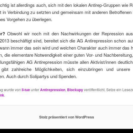
htig ist allerdings auch, sich mit den lokalen Antirep-Gruppen wie Ro
t in Verbindung zu setzten und gemeinsam mit anderen Betroffenen 
hes Vorgehen zu überlegen.
er?
Obwohl wir noch mit den Nachwirkungen der Repression aus
013 beschäftigt sind, bereitet sich die AG Antirepression schon a
 wann immer das sein wird und welchen Charakter auch immer das h
, die elementare Notwendigkeit einer guten Vor- und Nachbereitung
lungsfähigen AG Antirepression müsste allen Aktivist/innen deutli
gibt zahlreiche Möglichkeiten, sich einzubringen und unsere
en. Auch durch Solipartys und Spenden.
rag wurde von
il-tue
unter
Antirepression
,
Blockupy
veröffentlicht. Setze ein Lesez
ink
.
Stolz präsentiert von WordPress