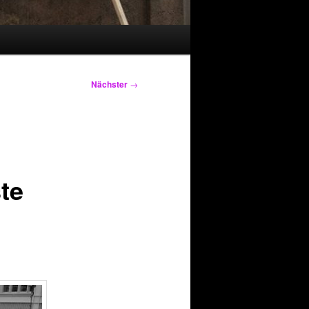
Nächster
→
te