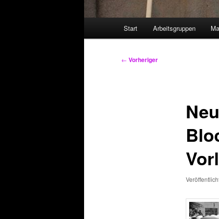
Hauptmenü
Start
Arbeitsgruppen
Ma
Beitragsnavigation
←
Vorheriger
Neu
Blo
Vor
Veröffentlic