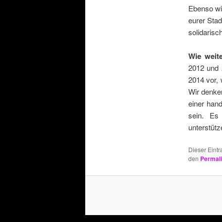
Ebenso wic
eurer Stad
solidarisc
Wie weit
2012 und 2
2014 vor,
Wir denken
einer hand
sein. Es 
unterstütz
Dieser Eint
den
Permal