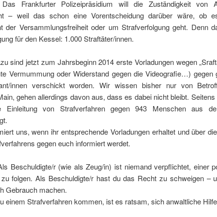
. Das Frankfurter Polizeipräsidium will die Zuständigkeit von
cht – weil das schon eine Vorentscheidung darüber wäre, ob 
t der Versammlungsfreiheit oder um Strafverfolgung geht. Denn d
gung für den Kessel: 1.000 Straftäter/innen.
azu sind jetzt zum Jahrsbeginn 2014 erste Vorladungen wegen „Sraft
te Vermummung oder Widerstand gegen die Videografie…) gegen 
nt/innen verschickt worden. Wir wissen bisher nur von Betro
Main, gehen allerdings davon aus, dass es dabei nicht bleibt. Seitens 
e Einleitung von Strafverfahren gegen 943 Menschen aus d
gt.
rmiert uns, wenn ihr entsprechende Vorladungen erhaltet und über die
fverfahrens gegen euch informiert werdet.
ls Beschuldigte/r (wie als Zeug/in) ist niemand verpflichtet, einer po
 zu folgen. Als Beschuldigte/r hast du das Recht zu schweigen – un
ch Gebrauch machen.
zu einem Strafverfahren kommen, ist es ratsam, sich anwaltliche Hilfe