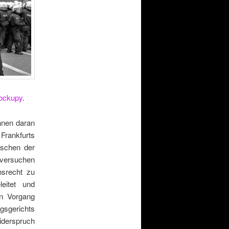
lockupy
.
nnen daran
 Frankfurts
nschen der
versuchen
nsrecht zu
eitet und
en Vorgang
gsgerichts
iderspruch