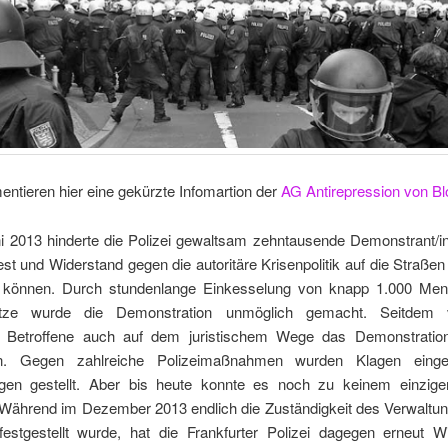
ntieren hier eine gekürzte Infomartion der
AG Antirepression von B
i 2013 hinderte die Polizei gewaltsam zehntausende Demonstrant/i
est und Widerstand gegen die autoritäre Krisenpolitik auf die Straßen
 können. Durch stundenlange Einkesselung von knapp 1.000 Me
tze wurde die Demonstration unmöglich gemacht. Seitdem 
e Betroffene auch auf dem juristischem Wege das Demonstratio
gen. Gegen zahlreiche Polizeimaßnahmen wurden Klagen eingel
igen gestellt. Aber bis heute konnte es noch zu keinem einzig
ährend im Dezember 2013 endlich die Zuständigkeit des Verwaltun
 festgestellt wurde, hat die Frankfurter Polizei dagegen erneut W