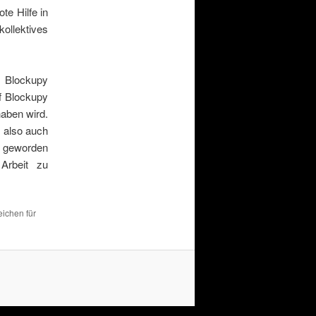
te Hilfe in
kollektives
 Blockupy
uf Blockupy
aben wird.
, also auch
ch geworden
 Arbeit zu
eichen für