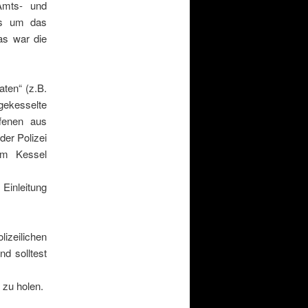
 Amts- und
es um das
as war die
aten“ (z.B.
gekesselte
ffenen aus
der Polizei
em Kessel
 Einleitung
lizeilichen
d solltest
 zu holen.