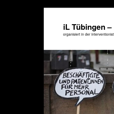
Zum
primären
Inhalt
iL Tübingen –
springen
organisiert in der interventioni