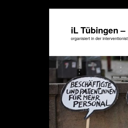
Zum
primären
Inhalt
iL Tübingen –
springen
organisiert in der interventioni