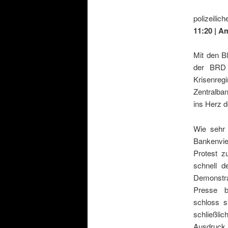
polizeilic
11:20 | A
Mit den B
der BRD 
Krisenreg
Zentralba
ins Herz d
Wie sehr 
Bankenvie
Protest z
schnell d
Demonstra
Presse b
schloss s
schließli
Ausdruck