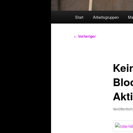
Hauptmenü
Start
Arbeitsgruppen
Ma
Beitragsnavigation
←
Vorheriger
Kei
Blo
Akt
Veröffentlic