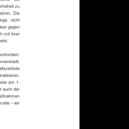
reiheit zu
etzen. Die
ings nicht
test gegen
h mit ihrer
eiht.
nfrontiert.
nnenstadt,
ltsverbote
nalisieren.
este am 1.
t auch der
 Maßnahmen
ratie – wir