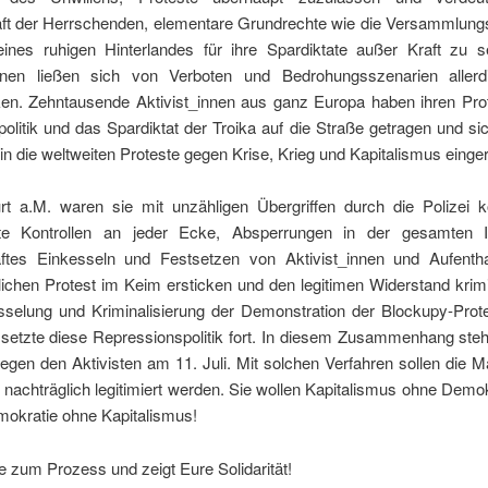
aft der Herrschenden, elementare Grundrechte wie die Versammlungsf
ines ruhigen Hinterlandes für ihre Spardiktate außer Kraft zu s
innen ließen sich von Verboten und Bedrohungsszenarien allerd
en. Zehntausende Aktivist_innen aus ganz Europa haben ihren Pro
politik und das Spardiktat der Troika auf die Straße getragen und sic
t in die weltweiten Proteste gegen Krise, Krieg und Kapitalismus einger
rt a.M. waren sie mit unzähligen Übergriffen durch die Polizei ko
te Kontrollen an jeder Ecke, Absperrungen in der gesamten I
tes Einkesseln und Festsetzen von Aktivist_innen und Aufentha
glichen Protest im Keim ersticken und den legitimen Widerstand krimi
sselung und Kriminalisierung der Demonstration der Blockupy-Prot
 setzte diese Repressionspolitik fort. In diesem Zusammenhang steh
egen den Aktivisten am 11. Juli. Mit solchen Verfahren sollen die
i nachträglich legitimiert werden. Sie wollen Kapitalismus ohne Demok
mokratie ohne Kapitalismus!
 zum Prozess und zeigt Eure Solidarität!