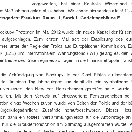
vorgeworfen, bei einer Kontrolle Widerstand 
hen Maßnahmen geleistet zu haben. Wir lassen niemanden allein!
11. 
mtsgericht Frankfurt, Raum 11, Stock I., Gerichtsgebäude E
lockupy-Protesten im Mai 2012 wurde ein neues Kapitel der Krisenp
aufgeschlagen. Zum ersten Mal seit der Etablierung des eur
imes unter der Regie der Troika aus Europäischer Kommission, E
nk (EZB) und Internationalem Währungsfond (IWF) gelang es, den 
er Bestie des Krisenregimes zu tragen, in die Finanzmetropole Frankf
die Ankündigung von Blockupy, in der Stadt Plätze zu besetz
rtel für einen Tag lahmzulegen und damit die rein symbolische
u verlassen, den Nerv der Herrschenden getroffen hatte, wurde 
eutlich. Mit dem Verweis auf eingeworfene Fensterscheiben be
tion einige Wochen zuvor, wurde von Seiten der Politik und der bü
ürgerkriegsähnliche Zustände heraufbeschworen. Dieser Het
ich dann ein totales Versammlungsverbot für die Aktionstage a
ch nur die Großdemonstration am Samstag ausgenommen wurde. A
 des Unwillens, Proteste überhaupt zuzulassen und verdeutl