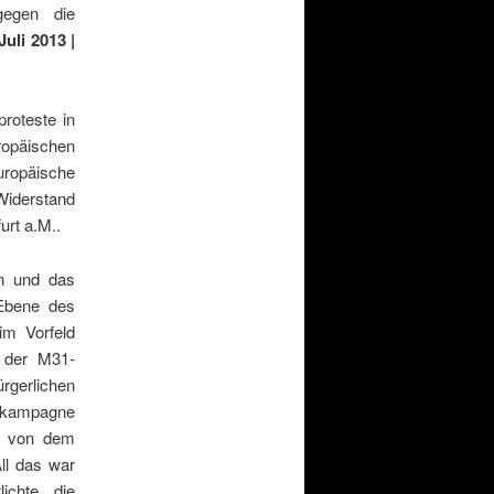
gegen die
Juli 2013 |
roteste in
opäischen
uropäische
Widerstand
urt a.M..
en und das
 Ebene des
im Vorfeld
i der M31-
rgerlichen
zkampagne
n, von dem
ll das war
ichte die