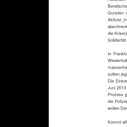
Bereitsch
Gunsten e
Aktivist_
abschreck
die Krisen
Solidaritä
In Frankfu
Wiederhol
massenhaf
sollten je
Die Einke
Juni 2013
Prozess g
der Polize
wollen De
Kommt alle