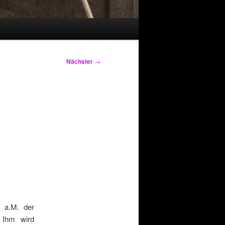
Nächster
→
t a.M. der
. Ihm wird